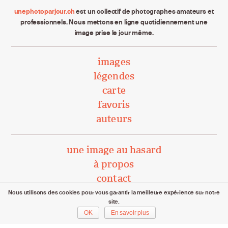
unephotoparjour.ch
est un collectif de photographes amateurs et
professionnels. Nous mettons en ligne quotidiennement une
image prise le jour même.
images
légendes
carte
favoris
auteurs
une image au hasard
à propos
contact
Nous utilisons des cookies pour vous garantir la meilleure expérience sur notre
site.
unephotoparjour.ch/ 2015 – 2026
OK
En savoir plus
Tous droits réservés aux auteurs respectifs.