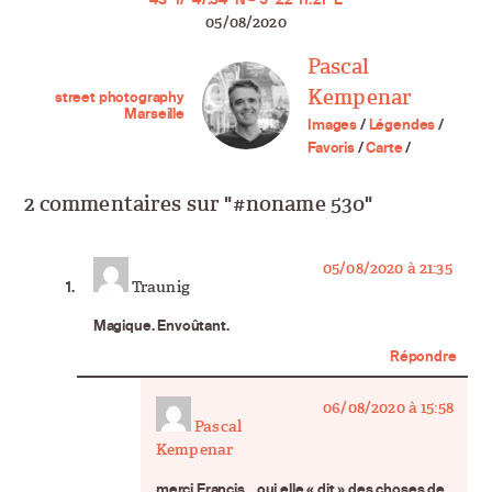
05/08/2020
Pascal
Kempenar
street photography
Marseille
Images
/
Légendes
/
Favoris
/
Carte
/
2 commentaires sur "#noname 530"
says:
05/08/2020 à 21:35
Traunig
Magique. Envoûtant.
Répondre
06/08/2020 à 15:58
Pascal
Kempenar
says:
merci Francis…oui elle « dit » des choses de