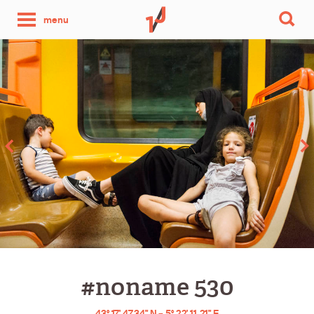
une
menu
photo
par
jour
#noname 530
43° 17' 47.34" N – 5° 22' 11.21" E