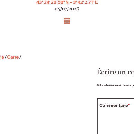
43° 24' 28.58" N – 3° 42' 2.71" E
04/07/2026
is
/
Carte
/
Écrire un 
Votre adresse email ne sera p
Commentaire
*