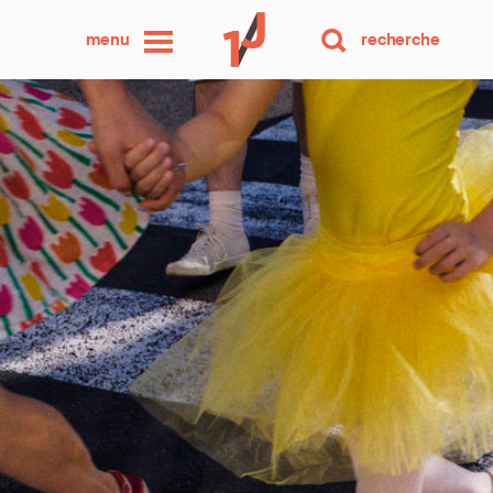
une
menu
recherche
photo
par
jour