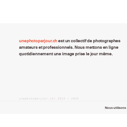
unephotoparjour.ch
est un collectif de photographes
amateurs et professionnels. Nous mettons en ligne
quotidiennement une image prise le jour même.
unephotoparjour.ch/ 2015 – 2026
Tous droits réservés aux auteurs respectifs.
Nous utilisons 