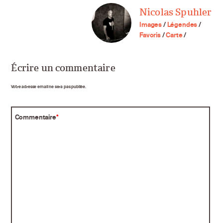
Nicolas Spuhler
Images
/
Légendes
/
Favoris
/
Carte
/
Écrire un commentaire
Votre adresse email ne sera pas publiée.
Commentaire
*