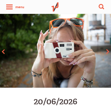
une
menu
photo
par
jour
20/06/2026