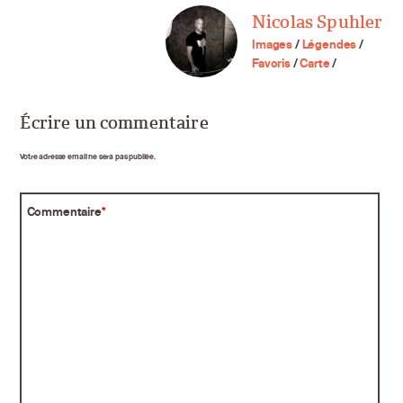
Nicolas Spuhler
Images
/
Légendes
/
Favoris
/
Carte
/
Écrire un commentaire
Votre adresse email ne sera pas publiée.
Commentaire
*