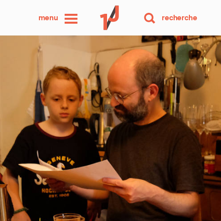
une
menu
recherche
photo
par
jour