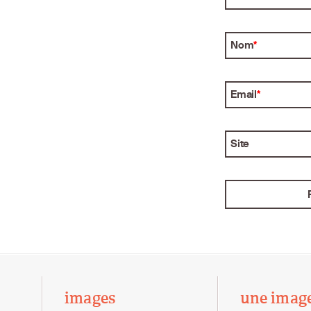
Nom
*
Email
*
Site
images
une imag