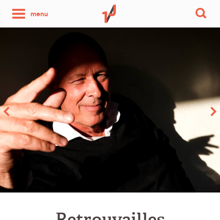
une
menu
photo
par
jour
Retrouvailles