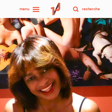
une
menu
recherche
photo
par
jour