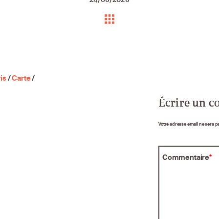
is
/
Carte
/
Écrire un 
Votre adresse email ne sera p
Commentaire
*