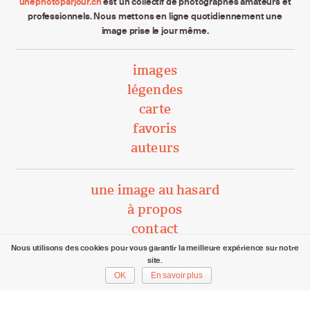
unephotoparjour.ch
est un collectif de photographes amateurs et
professionnels. Nous mettons en ligne quotidiennement une
image prise le jour même.
images
légendes
carte
favoris
auteurs
une image au hasard
à propos
contact
Nous utilisons des cookies pour vous garantir la meilleure expérience sur notre
site.
unephotoparjour.ch/ 2015 – 2026
OK
En savoir plus
Tous droits réservés aux auteurs respectifs.