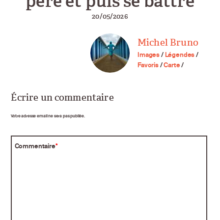
père et puis se battre
20/05/2026
Michel Bruno
Images
/
Légendes
/
Favoris
/
Carte
/
Écrire un commentaire
Votre adresse email ne sera pas publiée.
Commentaire
*