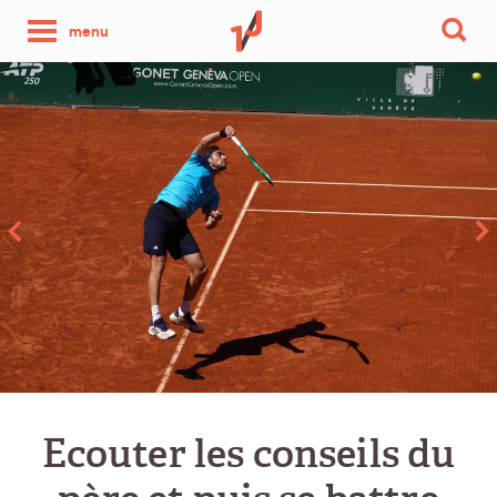
une
menu
photo
par
jour
Ecouter les conseils du