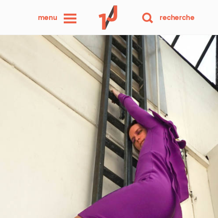
une
menu
recherche
photo
par
jour