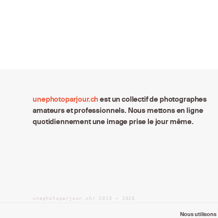
unephotoparjour.ch
est un collectif de photographes
amateurs et professionnels. Nous mettons en ligne
quotidiennement une image prise le jour même.
unephotoparjour.ch/ 2015 – 2026
Tous droits réservés aux auteurs respectifs.
Nous utilisons 