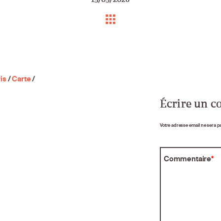
is
/
Carte
/
Écrire un 
Votre adresse email ne sera p
Commentaire
*