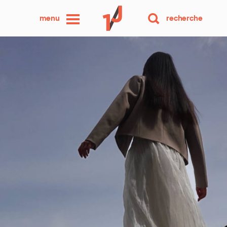
une
menu
recherche
photo
par
jour