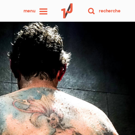
une
menu
recherche
photo
par
jour