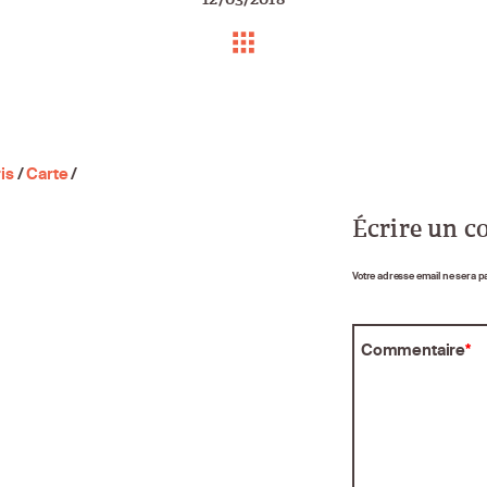
is
/
Carte
/
Écrire un 
Votre adresse email ne sera p
Commentaire
*