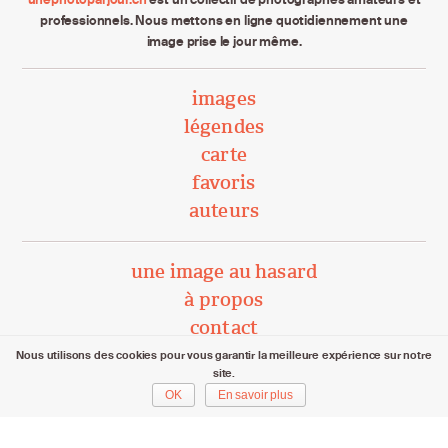
professionnels. Nous mettons en ligne quotidiennement une
image prise le jour même.
images
légendes
carte
favoris
auteurs
une image au hasard
à propos
contact
Nous utilisons des cookies pour vous garantir la meilleure expérience sur notre
site.
unephotoparjour.ch/ 2015 – 2026
OK
En savoir plus
Tous droits réservés aux auteurs respectifs.