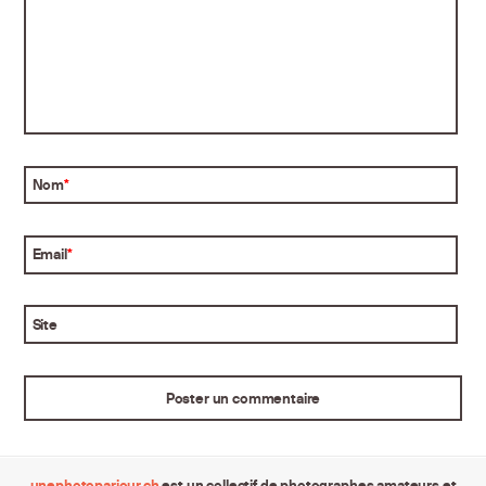
Nom
*
Email
*
Site
unephotoparjour.ch
est un collectif de photographes amateurs et