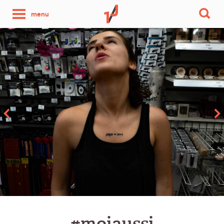
une
menu
photo
par
jour
#moiaussi