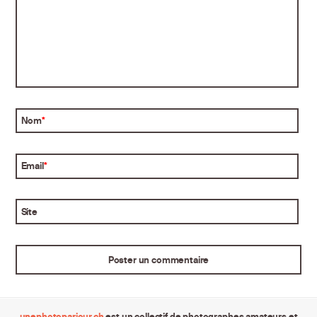
Nom
*
Email
*
Site
unephotoparjour.ch
est un collectif de photographes amateurs et