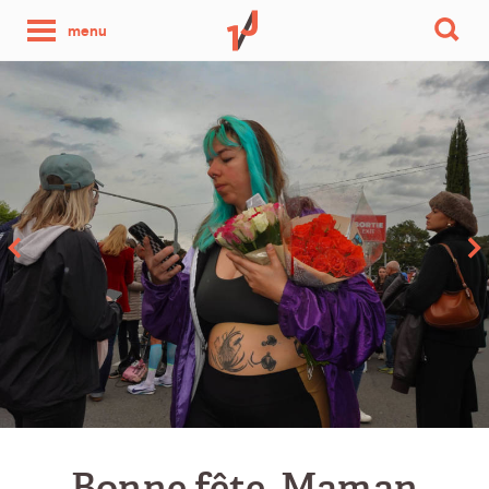
une
menu
photo
par
jour
Bonne fête, Maman