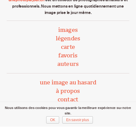
professionnels. Nous mettons en ligne quotidiennement une
image prise le jour même.
images
légendes
carte
favoris
auteurs
une image au hasard
à propos
contact
Nous utilisons des cookies pour vous garantir la meilleure expérience sur notre
site.
unephotoparjour.ch/ 2015 – 2026
OK
En savoir plus
Tous droits réservés aux auteurs respectifs.