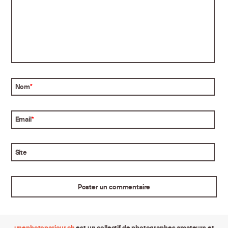
Nom
*
Email
*
Site
unephotoparjour.ch
est un collectif de photographes amateurs et