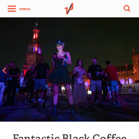
une
menu
photo
par
jour
Fantastic Black Coffee