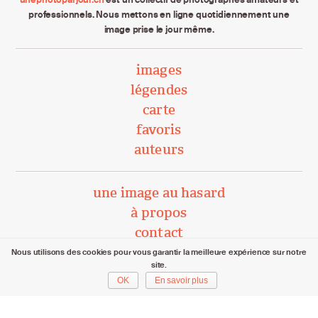
professionnels. Nous mettons en ligne quotidiennement une
image prise le jour même.
images
légendes
carte
favoris
auteurs
une image au hasard
à propos
contact
Nous utilisons des cookies pour vous garantir la meilleure expérience sur notre
site.
unephotoparjour.ch/ 2015 – 2026
OK
En savoir plus
Tous droits réservés aux auteurs respectifs.