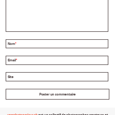
Nom
*
Email
*
Site
unephotoparjour.ch
est un collectif de photographes amateurs et