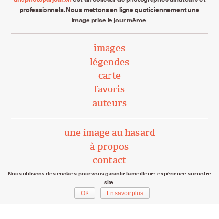
professionnels. Nous mettons en ligne quotidiennement une
image prise le jour même.
images
légendes
carte
favoris
auteurs
une image au hasard
à propos
contact
Nous utilisons des cookies pour vous garantir la meilleure expérience sur notre
site.
unephotoparjour.ch/ 2015 – 2026
OK
En savoir plus
Tous droits réservés aux auteurs respectifs.