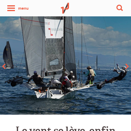
une
menu
photo
par
jour
Le vent se lève, enfin