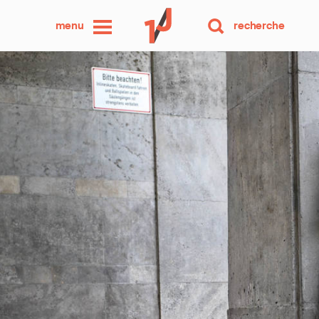
une
menu
recherche
photo
par
jour