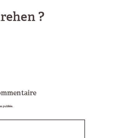
drehen ?
commentaire
as publiée.