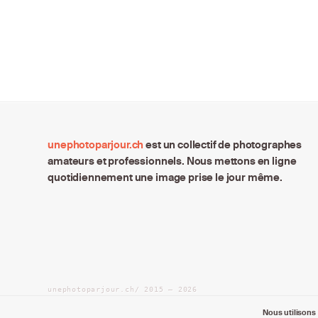
unephotoparjour.ch
est un collectif de photographes
amateurs et professionnels. Nous mettons en ligne
quotidiennement une image prise le jour même.
unephotoparjour.ch/ 2015 – 2026
Tous droits réservés aux auteurs respectifs.
Nous utilisons 