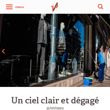
une
menu
photo
par
jour
Un ciel clair et dégagé
31/07/2025