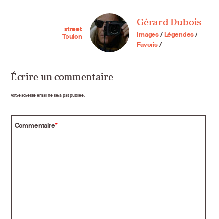
Gérard Dubois
street
Images
/
Légendes
/
Toulon
Favoris
/
Écrire un commentaire
Votre adresse email ne sera pas publiée.
Commentaire
*