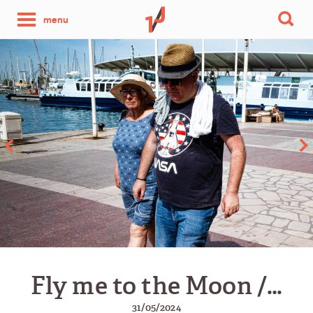
une
menu
photo
par
jour
Fly me to the Moon /…
31/05/2024