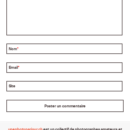
Nom
*
Email
*
Site
unephotoparjour.ch
est un collectif de photographes amateurs et