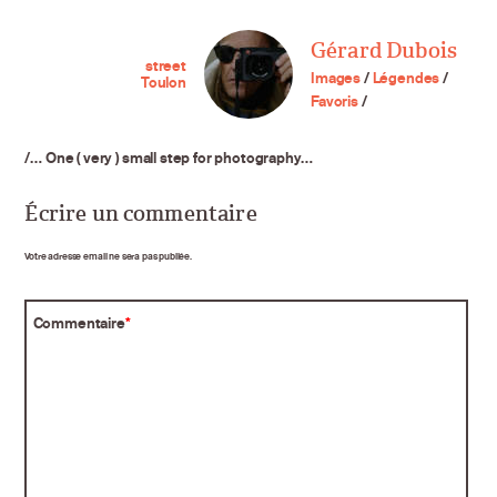
Gérard Dubois
street
Images
/
Légendes
/
Toulon
Favoris
/
/… One ( very ) small step for photography…
Écrire un commentaire
Votre adresse email ne sera pas publiée.
Commentaire
*