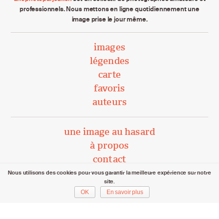
professionnels. Nous mettons en ligne quotidiennement une
image prise le jour même.
images
légendes
carte
favoris
auteurs
une image au hasard
à propos
contact
Nous utilisons des cookies pour vous garantir la meilleure expérience sur notre
site.
unephotoparjour.ch/ 2015 – 2026
OK
En savoir plus
Tous droits réservés aux auteurs respectifs.