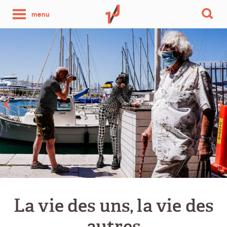
une
menu
photo
par
jour
La vie des uns, la vie des
autres