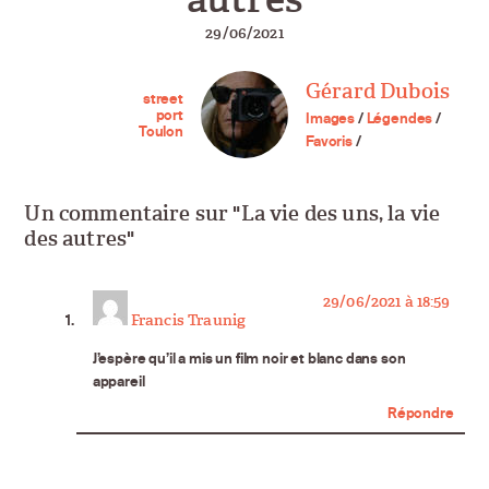
29/06/2021
Gérard Dubois
street
port
Images
/
Légendes
/
Toulon
Favoris
/
Un commentaire sur "La vie des uns, la vie
des autres"
says:
29/06/2021 à 18:59
Francis Traunig
J’espère qu’il a mis un film noir et blanc dans son
appareil
Répondre