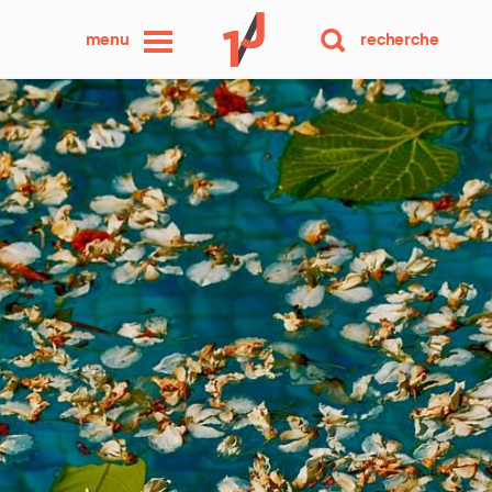
une
menu
recherche
photo
par
jour