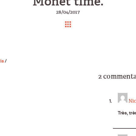
Monet time.
28/04/2017
is
/
2 commentai
Nic
Très, trè