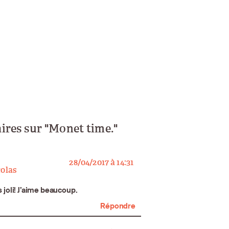
res sur "Monet time."
says:
28/04/2017 à 14:31
olas
s joli! J’aime beaucoup.
Répondre