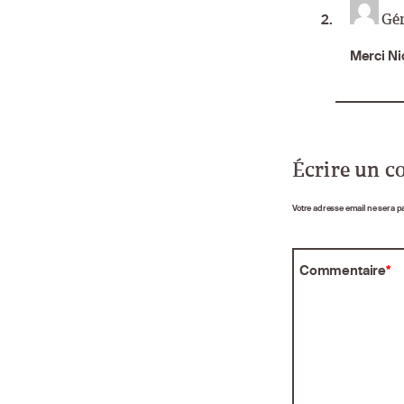
Gé
Merci Nic
Écrire un 
Votre adresse email ne sera p
Commentaire
*