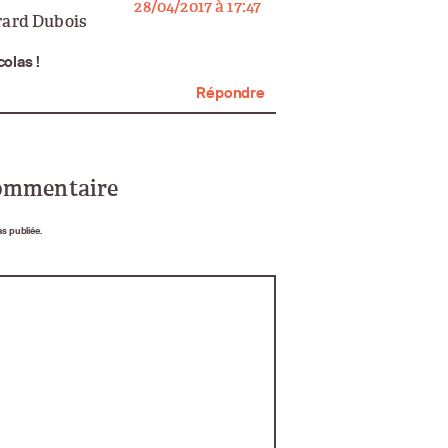
says:
28/04/2017 à 17:47
rard Dubois
olas !
Répondre
commentaire
as publiée.