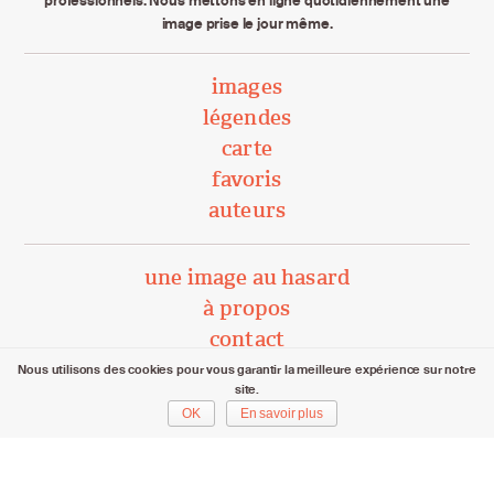
image prise le jour même.
images
légendes
carte
favoris
auteurs
une image au hasard
à propos
contact
Nous utilisons des cookies pour vous garantir la meilleure expérience sur notre
site.
unephotoparjour.ch/ 2015 – 2026
OK
En savoir plus
Tous droits réservés aux auteurs respectifs.