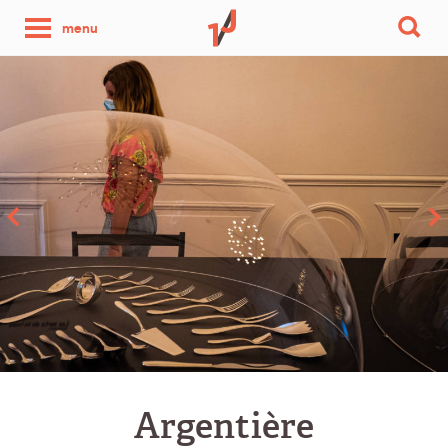
une
menu
photo
par
jour
Argentière