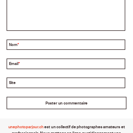
Nom
*
Email
*
Site
unephotoparjour.ch
est un collectif de photographes amateurs et
professionnels. Nous mettons en ligne quotidiennement une