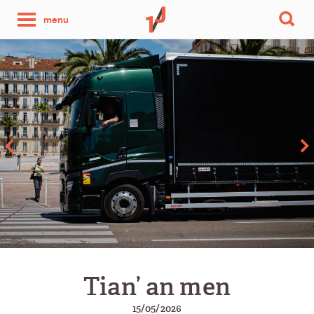
une
menu
photo
par
jour
Tian’ an men
15/05/2026