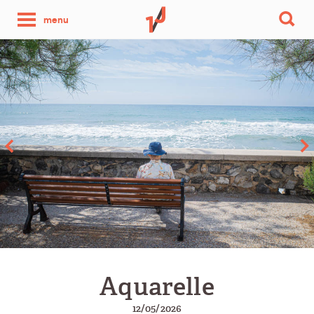
une
menu
photo
par
jour
Aquarelle
12/05/2026