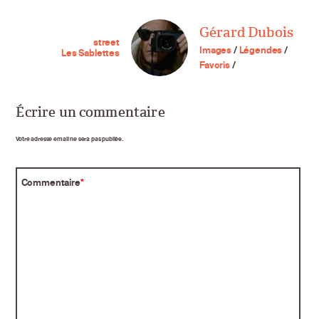
Gérard Dubois
street
Images
/
Légendes
/
Les Sablettes
Favoris
/
Écrire un commentaire
Votre adresse email ne sera pas publiée.
Commentaire
*