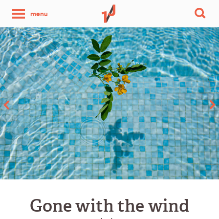
une
menu
photo
par
jour
Gone with the wind