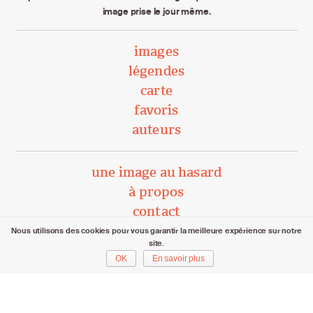
image prise le jour même.
images
légendes
carte
favoris
auteurs
une image au hasard
à propos
contact
Nous utilisons des cookies pour vous garantir la meilleure expérience sur notre
site.
unephotoparjour.ch/ 2015 – 2026
OK
En savoir plus
Tous droits réservés aux auteurs respectifs.