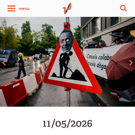
une
menu
photo
par
jour
11/05/2026