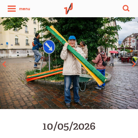
une
menu
photo
par
jour
10/05/2026