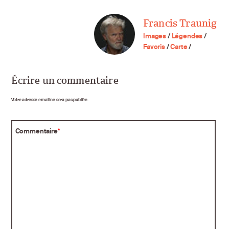
Francis Traunig
Images
/
Légendes
/
Favoris
/
Carte
/
Écrire un commentaire
Votre adresse email ne sera pas publiée.
Commentaire
*