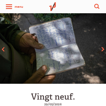
une
menu
photo
par
jour
Vingt neuf.
29/05/2026