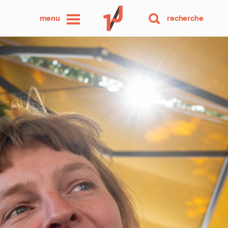
une
menu
recherche
photo
par
jour