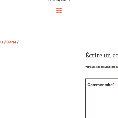
is
/
Carte
/
Écrire un 
Votre adresse email ne sera p
Commentaire
*