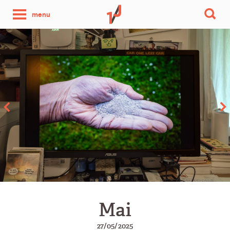
une
menu
photo
par
jour
Mai
27/05/2025