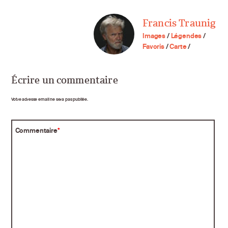
Francis Traunig
Images
/
Légendes
/
Favoris
/
Carte
/
Écrire un commentaire
Votre adresse email ne sera pas publiée.
Commentaire
*