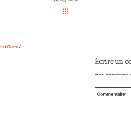
is
/
Carte
/
Écrire un 
Votre adresse email ne sera p
Commentaire
*