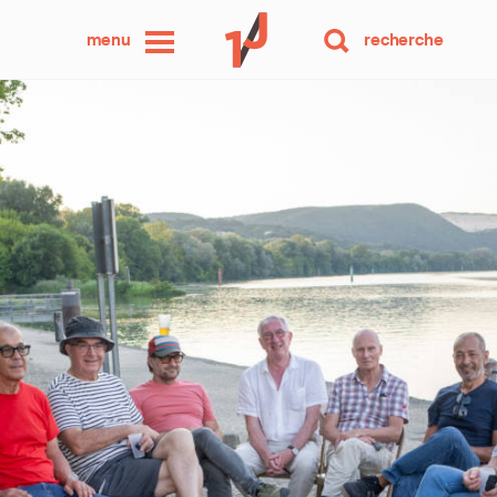
une
menu
recherche
photo
par
jour