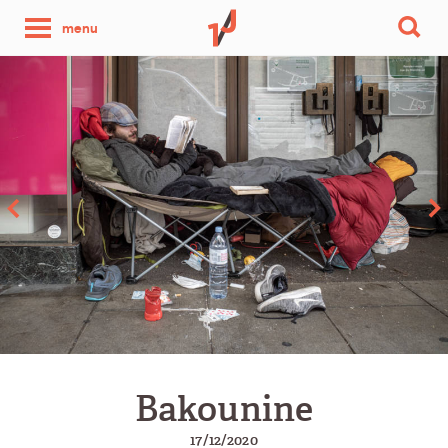
une
menu
photo
par
jour
Bakounine
17/12/2020