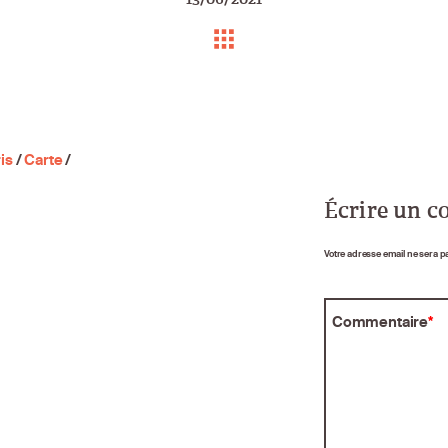
is
/
Carte
/
Écrire un 
Votre adresse email ne sera p
Commentaire
*