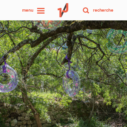
une
menu
recherche
photo
par
jour