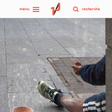
une
menu
recherche
photo
par
jour