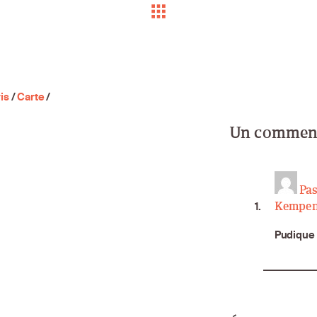
is
/
Carte
/
Un commenta
Pas
Kempen
Pudique e