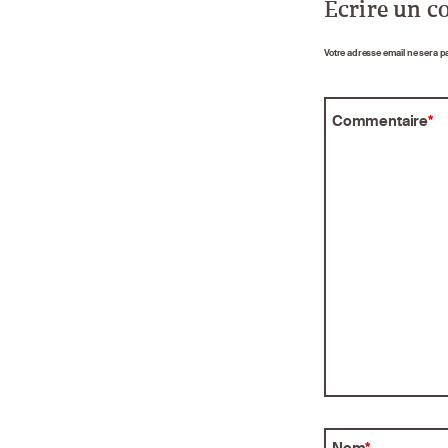
Écrire un 
Votre adresse email ne sera p
Commentaire
*
Nom
*