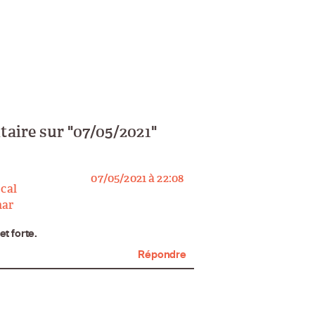
ire sur "07/05/2021"
07/05/2021 à 22:08
cal
ar
says:
t forte.
Répondre