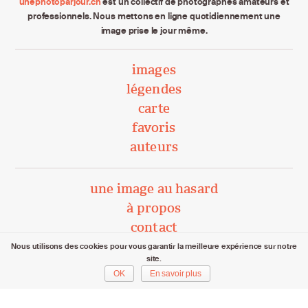
unephotoparjour.ch
est un collectif de photographes amateurs et
professionnels. Nous mettons en ligne quotidiennement une
image prise le jour même.
images
légendes
carte
favoris
auteurs
une image au hasard
à propos
contact
Nous utilisons des cookies pour vous garantir la meilleure expérience sur notre
site.
unephotoparjour.ch/ 2015 – 2026
OK
En savoir plus
Tous droits réservés aux auteurs respectifs.