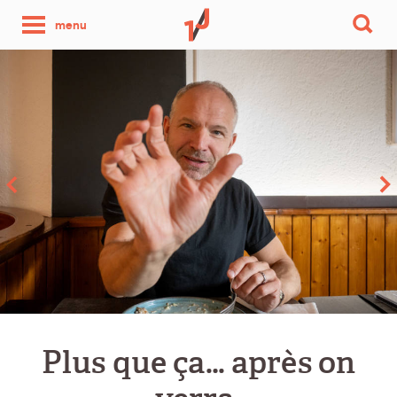
une
menu
photo
par
jour
Plus que ça… après on