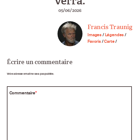
verra.
05/06/2026
Francis Traunig
Images
/
Légendes
/
Favoris
/
Carte
/
Écrire un commentaire
Votre adresse email ne sera pas publiée.
Commentaire
*