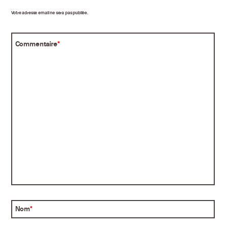
Votre adresse email ne sera pas publiée.
Commentaire
*
Nom
*