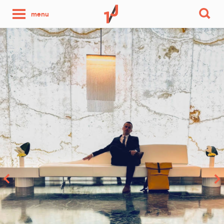
une
menu
photo
par
jour