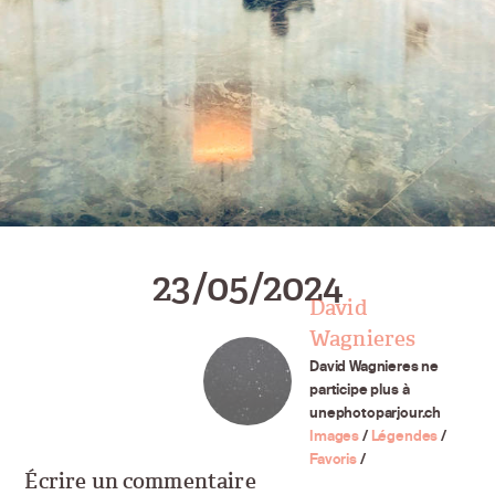
23/05/2024
David
Wagnieres
David Wagnieres ne
participe plus à
unephotoparjour.ch
Images
/
Légendes
/
Favoris
/
Écrire un commentaire