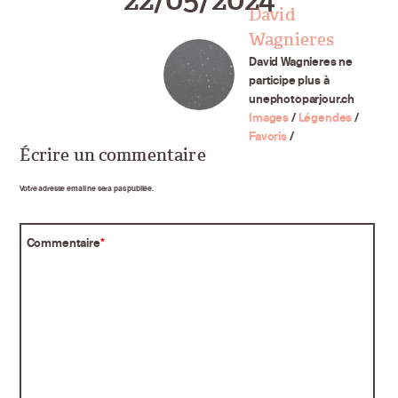
David
Wagnieres
David Wagnieres ne
participe plus à
unephotoparjour.ch
Images
/
Légendes
/
Favoris
/
Écrire un commentaire
Votre adresse email ne sera pas publiée.
Commentaire
*