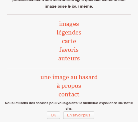
image prise le jour même.
images
légendes
carte
favoris
auteurs
une image au hasard
à propos
contact
Nous utilisons des cookies pour vous garantir la meilleure expérience sur notre
site.
unephotoparjour.ch/ 2015 – 2026
OK
En savoir plus
Tous droits réservés aux auteurs respectifs.