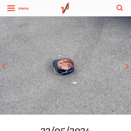
une
menu
photo
par
jour
22/05/2024