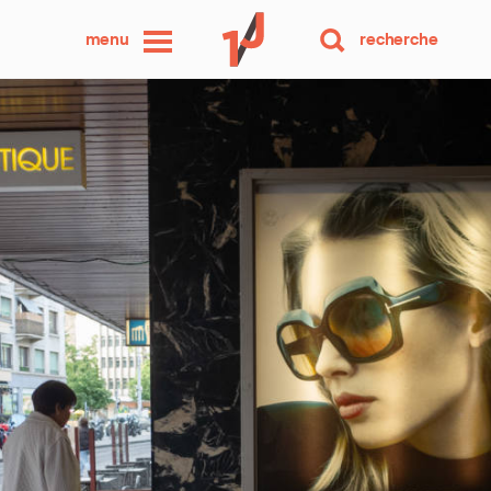
une
menu
recherche
photo
par
jour