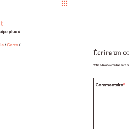
t
cipe plus à
is
/
Carte
/
Écrire un 
Votre adresse email ne sera p
Commentaire
*