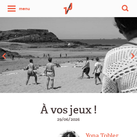
une
menu
photo
par
jour
À vos jeux !
29/06/2026
Yona Tobler