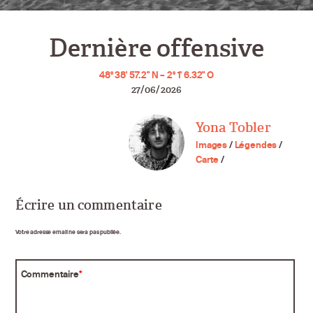
Dernière offensive
48° 38' 57.2" N – 2° 1' 6.32" O
27/06/2026
Yona Tobler
Images
/
Légendes
/
Carte
/
Écrire un commentaire
Votre adresse email ne sera pas publiée.
Commentaire
*