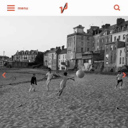
une
menu
photo
par
jour