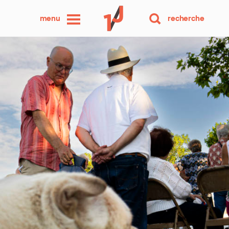
une
menu
recherche
photo
par
jour