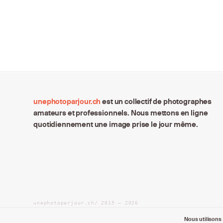
unephotoparjour.ch
est un collectif de photographes
amateurs et professionnels. Nous mettons en ligne
quotidiennement une image prise le jour même.
unephotoparjour.ch/ 2015 – 2026
Tous droits réservés aux auteurs respectifs.
Nous utilisons 