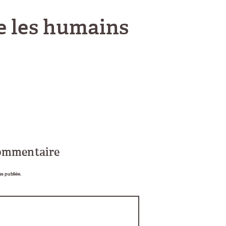
ue les humains
commentaire
as publiée.