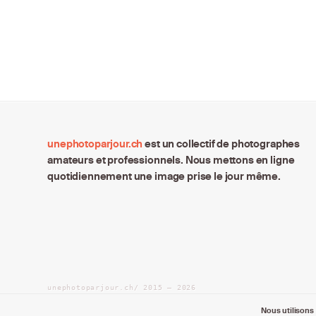
unephotoparjour.ch
est un collectif de photographes
amateurs et professionnels. Nous mettons en ligne
quotidiennement une image prise le jour même.
unephotoparjour.ch/ 2015 – 2026
Tous droits réservés aux auteurs respectifs.
Nous utilisons 