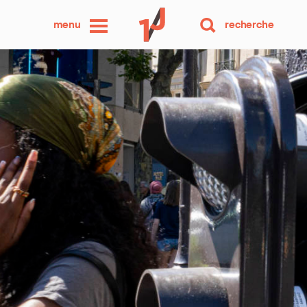
une
menu
recherche
photo
par
jour