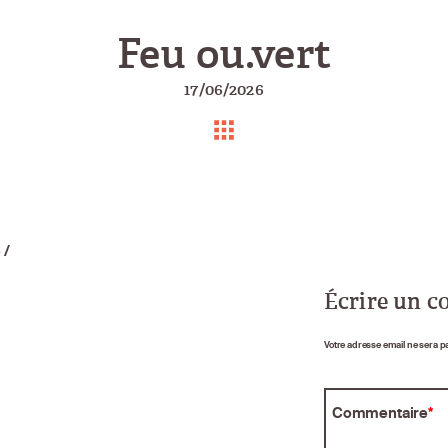
Feu ou.vert
17/06/2026
e
/
Écrire un 
Votre adresse email ne sera p
Commentaire
*