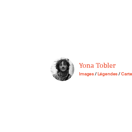
Yona Tobler
Images
/
Légendes
/
Cart