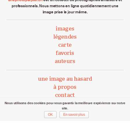
professionnels. Nous mettons en ligne quotidiennement une
image prise le jour même.
images
légendes
carte
favoris
auteurs
une image au hasard
à propos
contact
Nous utilisons des cookies pour vous garantir la meilleure expérience sur notre
site.
unephotoparjour.ch/ 2015 – 2026
OK
En savoir plus
Tous droits réservés aux auteurs respectifs.