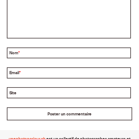
Nom
*
Email
*
Site
unephotoparjour.ch
est un collectif de photographes amateurs et