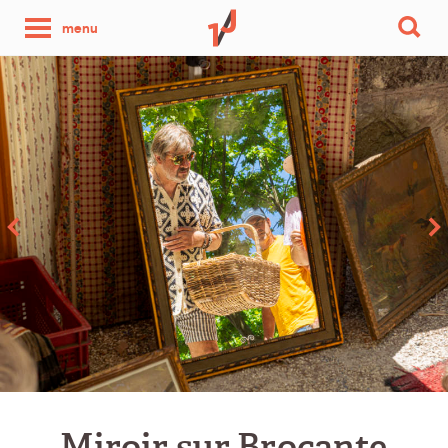
une
menu
photo
par
jour
Miroir sur Brocante