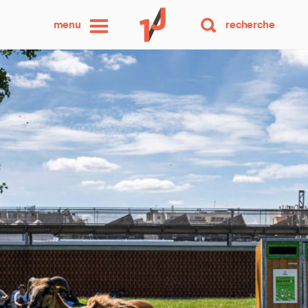
une
menu
recherche
photo
par
jour