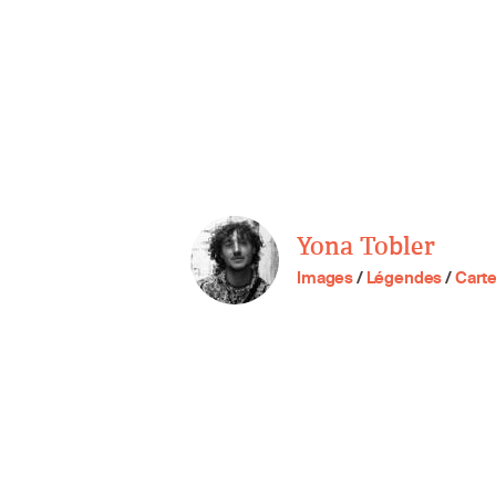
Yona Tobler
Images
/
Légendes
/
Cart