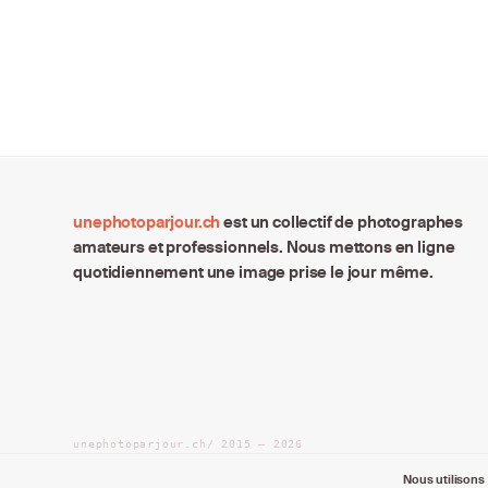
unephotoparjour.ch
est un collectif de photographes
amateurs et professionnels. Nous mettons en ligne
quotidiennement une image prise le jour même.
unephotoparjour.ch/ 2015 – 2026
Tous droits réservés aux auteurs respectifs.
Nous utilisons 