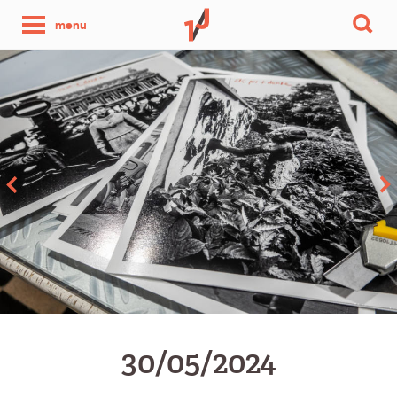
une
menu
photo
par
jour
30/05/2024