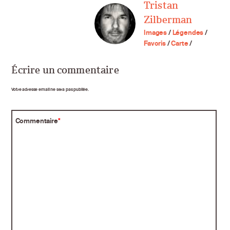
Tristan
Zilberman
Images
/
Légendes
/
Favoris
/
Carte
/
Écrire un commentaire
Votre adresse email ne sera pas publiée.
Commentaire
*