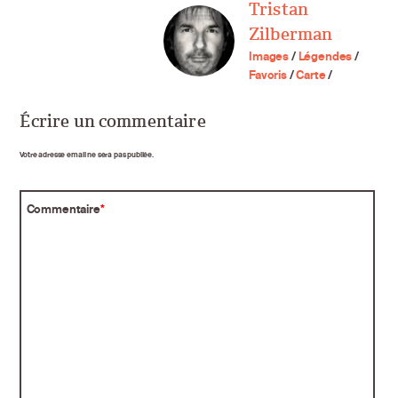
Tristan
Zilberman
Images
/
Légendes
/
Favoris
/
Carte
/
Écrire un commentaire
Votre adresse email ne sera pas publiée.
Commentaire
*