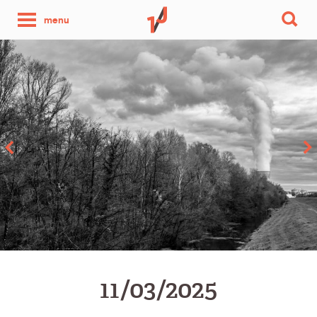
une
menu
photo
par
jour
11/03/2025