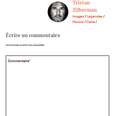
Tristan
Zilberman
Images
/
Légendes
/
Favoris
/
Carte
/
Écrire un commentaire
Votre adresse email ne sera pas publiée.
Commentaire
*