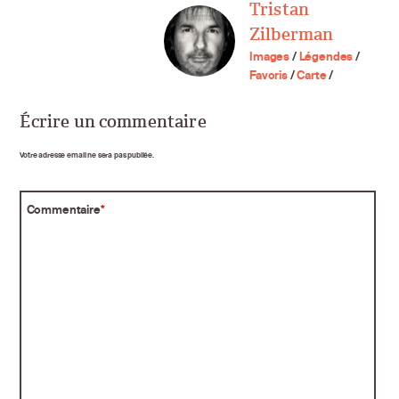
Tristan
Zilberman
Images
/
Légendes
/
Favoris
/
Carte
/
Écrire un commentaire
Votre adresse email ne sera pas publiée.
Commentaire
*