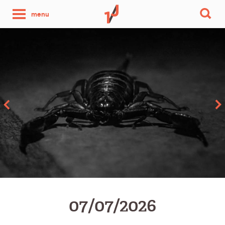
une
menu
photo
par
jour
07/07/2026