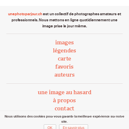
unephotoparjour.ch
est un collectif de photographes amateurs et
professionnels. Nous mettons en ligne quotidiennement une
image prise le jour même.
images
légendes
carte
favoris
auteurs
une image au hasard
à propos
contact
Nous utilisons des cookies pour vous garantir la meilleure expérience sur notre
site.
unephotoparjour.ch/ 2015 – 2026
OK
En savoir plus
Tous droits réservés aux auteurs respectifs.