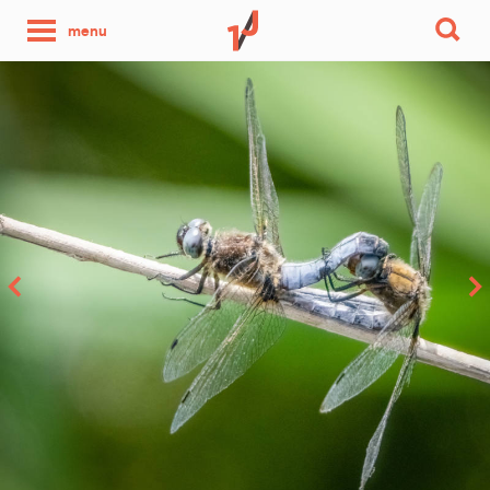
une
menu
photo
par
jour