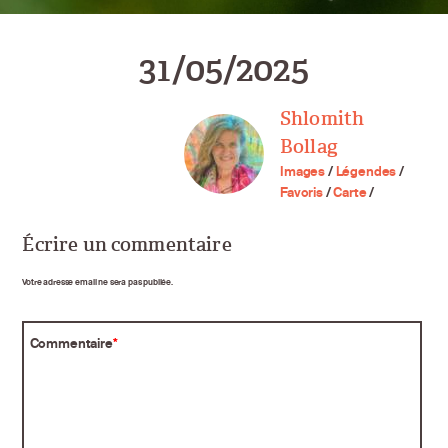
31/05/2025
Shlomith
Bollag
Images
/
Légendes
/
Favoris
/
Carte
/
Écrire un commentaire
Votre adresse email ne sera pas publiée.
Commentaire
*