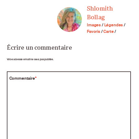
Shlomith
Bollag
Images
/
Légendes
/
Favoris
/
Carte
/
Écrire un commentaire
Votre adresse email ne sera pas publiée.
Commentaire
*