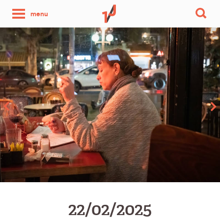
une
menu
photo
par
jour
22/02/2025