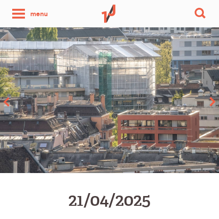
une
menu
photo
par
jour
21/04/2025