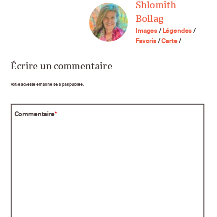
Shlomith
Bollag
Images
/
Légendes
/
Favoris
/
Carte
/
Écrire un commentaire
Votre adresse email ne sera pas publiée.
Commentaire
*